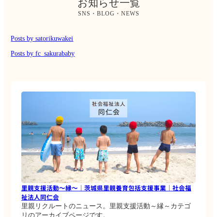
お知らせ一覧
SNS・BLOG・NEWS
Posts by satorikuwakei
Posts by fc_sakurababy
里親支援活動～縁～｜茨城県里親養育包括支援事業｜社会福
祉法人同仁会
里親リクルートのニュース。里親支援活動～縁～カテゴ
リのアーカイブページです。