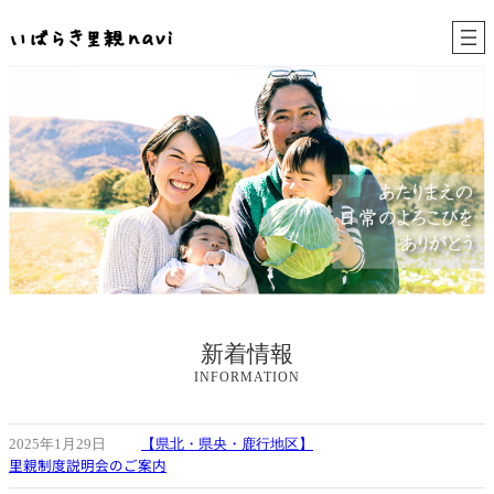
内
容
を
ス
キ
ッ
プ
新着情報
INFORMATION
2025年1月29日
【県北・県央・鹿行地区】
里親制度説明会のご案内