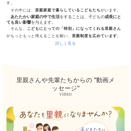
す。
その中には、
里親家庭で暮らしているこどもたち
がいます。
あたたかい家庭の中で生活
をすることは、子どもの
成長にと
ても良い影響
を与えます。
そんな、
こどもにとっての「特別」になってくれる里親さん
がもっともっと増えることを願い、
里親制度を広めています
。
詳しく見る
里親さんや先輩たちからの ”動画メ
ッセージ”
VIDEO
カ
バ
ー
リ