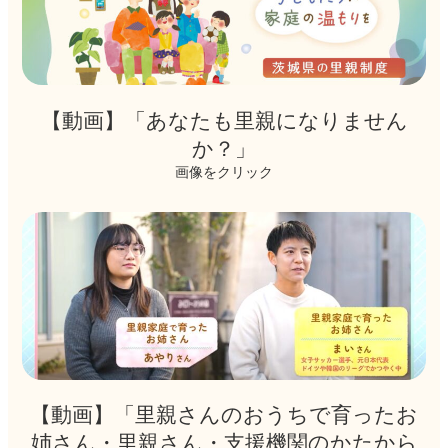
ン
ク
【動画】「あなたも里親になりません
か？」
画像をクリック
カ
バ
ー
リ
ン
ク
【動画】「里親さんのおうちで育ったお
姉さん・里親さん・支援機関のかたから