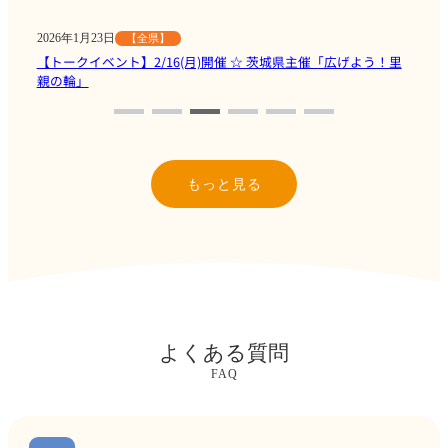
2026年1月23日
【全県】
2
【トークイベント】2/16(月)開催 ☆ 茨城県主催「広げよう！里
親の輪」
もっと見る
よくある質問
FAQ