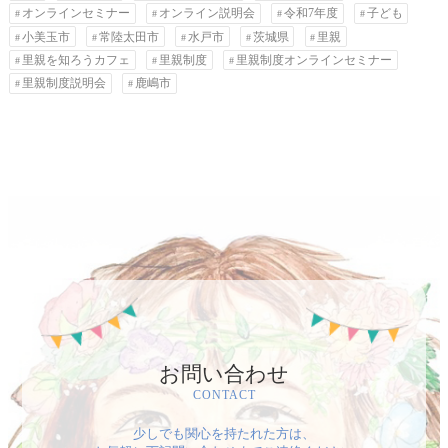
オンラインセミナー
オンライン説明会
令和7年度
子ども
小美玉市
常陸太田市
水戸市
茨城県
里親
里親を知ろうカフェ
里親制度
里親制度オンラインセミナー
里親制度説明会
鹿嶋市
お問い合わせ
CONTACT
少しでも関心を持たれた方は、