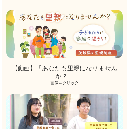
カ
バ
ー
リ
ン
ク
【動画】「あなたも里親になりません
か？」
画像をクリック
カ
バ
ー
リ
ン
ク