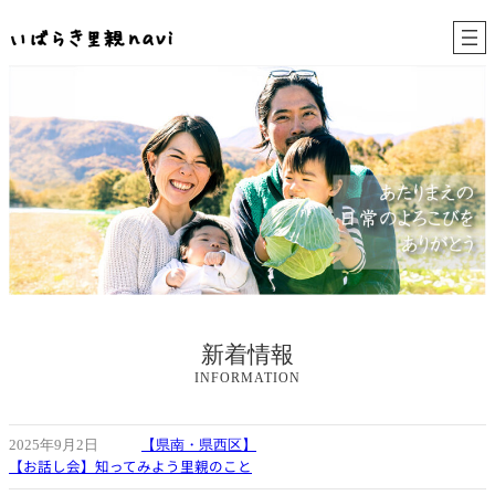
内
容
を
ス
キ
ッ
プ
新着情報
INFORMATION
2025年9月2日
【県南・県西区】
【お話し会】知ってみよう里親のこと