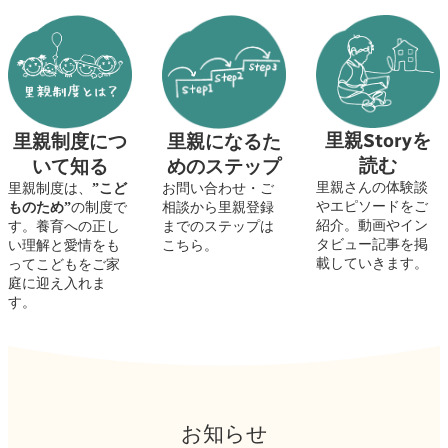
里親Storyを
里親になるた
里親制度につ
読む
めのステップ
いて知る
里親さんの体験談
お問い合わせ・ご
里親制度は、
”こど
やエピソードをご
相談から里親登録
ものため”
の制度で
紹介。動画やイン
までのステップは
す。養育への正し
タビュー記事を掲
こちら。
い理解と愛情をも
載していきます。
ってこどもをご家
庭に迎え入れま
す。
お知らせ