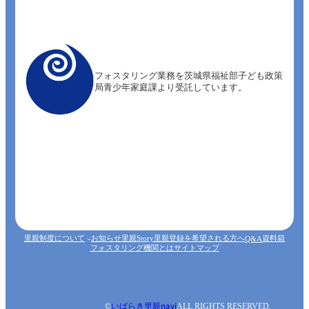
フォスタリング業務を茨城県福祉部子ども政策
局青少年家庭課より受託しています。
里親制度について
お知らせ
里親Story
里親登録を希望される方へ
資料箱
Q&A
フォスタリング機関とは
サイトマップ
©
いばらき里親navi
ALL RIGHTS RESERVED.