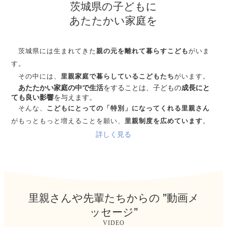
茨城県の子どもに
あたたかい家庭を
茨城県には生まれてきた
親の元を離れて暮らすこども
がいま
す。
その中には、
里親家庭で暮らしているこどもたち
がいます。
あたたかい家庭の中で生活
をすることは、子どもの
成長にと
ても良い影響
を与えます。
そんな、
こどもにとっての「特別」になってくれる里親さん
がもっともっと増えることを願い、
里親制度を広めています
。
詳しく見る
里親さんや先輩たちからの ”動画メ
ッセージ”
VIDEO